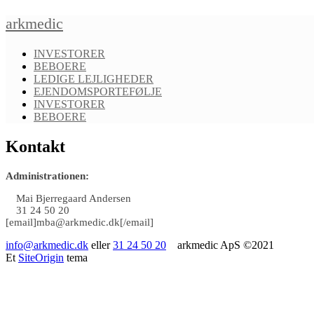
Gå
arkmedic
til
indhold
INVESTORER
BEBOERE
LEDIGE LEJLIGHEDER
EJENDOMSPORTEFØLJE
INVESTORER
BEBOERE
Kontakt
Administrationen:
Mai Bjerregaard Andersen
31 24 50 20
[email]mba@arkmedic.dk[/email]
info@arkmedic.dk
eller
31 24 50 20
arkmedic ApS ©2021
Et
SiteOrigin
tema