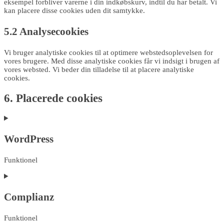
eksempel forbliver varerne i din indkøbskurv, indtil du har betalt. Vi
kan placere disse cookies uden dit samtykke.
5.2 Analysecookies
Vi bruger analytiske cookies til at optimere webstedsoplevelsen for
vores brugere. Med disse analytiske cookies får vi indsigt i brugen af
​​vores websted. Vi beder din tilladelse til at placere analytiske
cookies.
6. Placerede cookies
WordPress
Funktionel
Consent
to
service
Complianz
wordpress
Funktionel