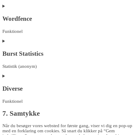
Consent
to
service
Wordfence
complianz
Funktionel
Consent
to
service
Burst Statistics
wordfence
Statistik (anonym)
Consent
to
service
Diverse
burst-
statistics
Funktionel
Consent
7. Samtykke
to
service
Når du besøger vores websted for første gang, viser vi dig en pop-up
diverse
med en forklaring om cookies. Så snart du klikker på “Gem