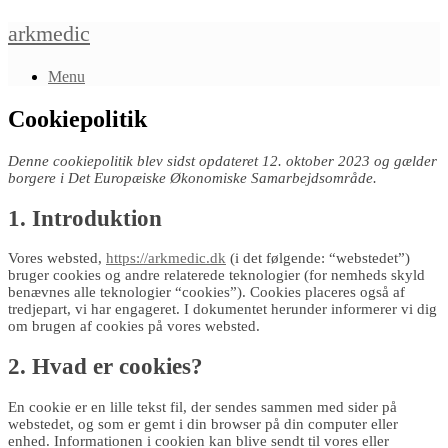
Gå
arkmedic
til
indhold
Menu
Cookiepolitik
Denne cookiepolitik blev sidst opdateret 12. oktober 2023 og gælder
borgere i Det Europæiske Økonomiske Samarbejdsområde.
1. Introduktion
Vores websted,
https://arkmedic.dk
(i det følgende: “webstedet”)
bruger cookies og andre relaterede teknologier (for nemheds skyld
benævnes alle teknologier “cookies”). Cookies placeres også af
tredjepart, vi har engageret. I dokumentet herunder informerer vi dig
om brugen af ​​cookies på vores websted.
2. Hvad er cookies?
En cookie er en lille tekst fil, der sendes sammen med sider på
webstedet, og som er gemt i din browser på din computer eller
enhed. Informationen i cookien kan blive sendt til vores eller